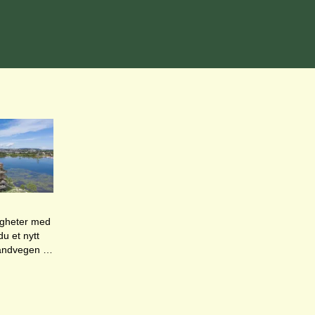
 til et innlegg.
blisert for
igheter med
randvegen i
etrukket,
elva som