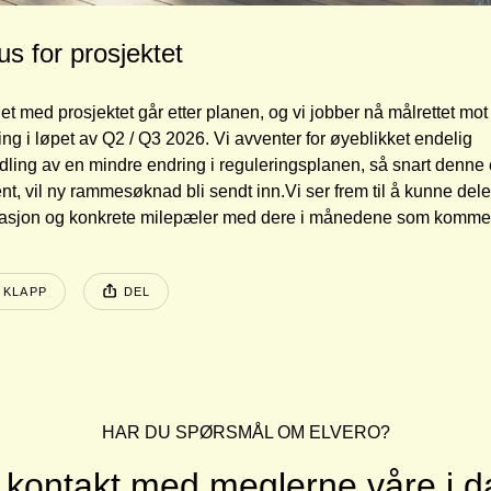
us for prosjektet
et med prosjektet går etter planen, og vi jobber nå målrettet mot 
ing i løpet av Q2 / Q3 2026. Vi avventer for øyeblikket endelig 
ling av en mindre endring i reguleringsplanen, så snart denne e
nt, vil ny rammesøknad bli sendt inn.Vi ser frem til å kunne dele
masjon og konkrete milepæler med dere i månedene som komme
EN POSTEN HAR
 KLAPP
DEL
sten ble publisert for
HAR DU SPØRSMÅL OM ELVERO?
 kontakt med meglerne våre i d