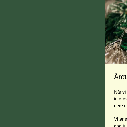
Året
Når vi
intere
dere m
Vi øns
god jul