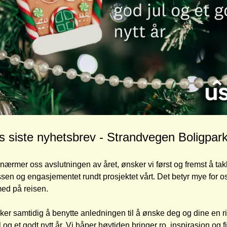
s siste nyhetsbrev - Strandvegen Boligpar
 nærmer oss avslutningen av året, ønsker vi først og fremst å takk
ssen og engasjementet rundt prosjektet vårt. Det betyr mye for os
ed på reisen.
ker samtidig å benytte anledningen til å ønske deg og dine en rik
 og et godt nytt år. Vi håper høytiden bringer ro, inspirasjon og fi