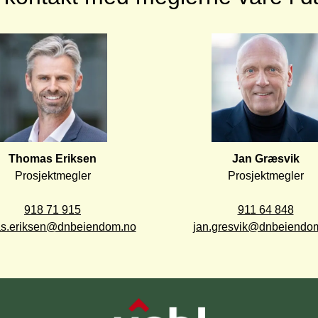
Prosjektmegler

Prosjektmegler

s.eriksen@dnbeiendom.no
jan.gresvik@dnbeiendo