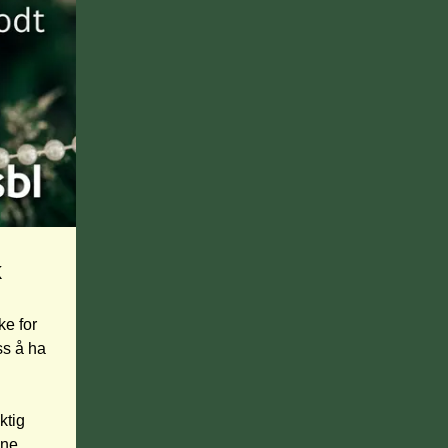
k
e for 
s å ha 
tig 
ne 