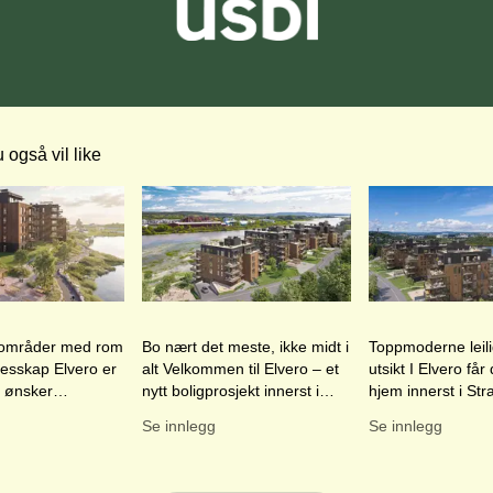
 også vil like
 lenke til et innlegg.
Dette er en lenke til et innlegg.
Dette er en lenke
ble publisert for
Denne posten ble publisert for
Denne posten ble pu
områder med rom
Bo nært det meste, ikke midt i
Toppmoderne leil
llesskap Elvero er
alt Velkommen til Elvero – et
utsikt I Elvero får du et nytt
 ønsker
nytt boligprosjekt innerst i
hjem innerst i St
i en enebolig –
Strandvegen i Rælingen. Her
Rælingen – tilbak
Se innlegg
Se innlegg
 solforhold og
bor du tilbaketrukket og
grønt og med Nit
områder –
grønt,
nærmeste n