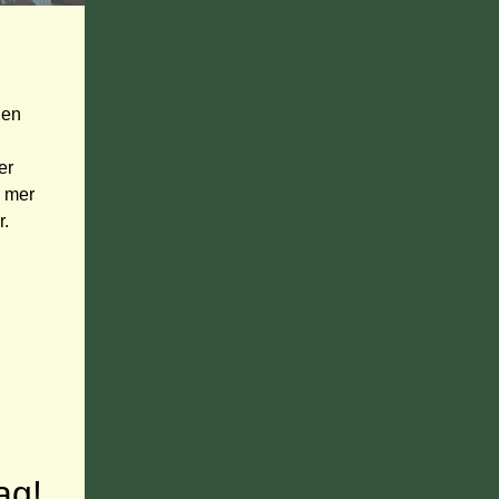
en 
r 
 mer 
r.
ag!