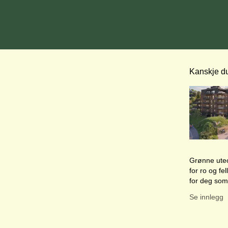
Kanskje du
Dette er en
Denne posten 
Grønne ute
for ro og fe
for deg som
kvalitetene 
Se innlegg
utsikt, gode
grønne ute